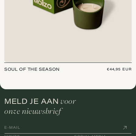
SOUL OF THE SEASON
NORMALE
€44,95 EUR
PRIJS
voor
MELD JE AAN
onze nieuwsbrief
E‑MAIL