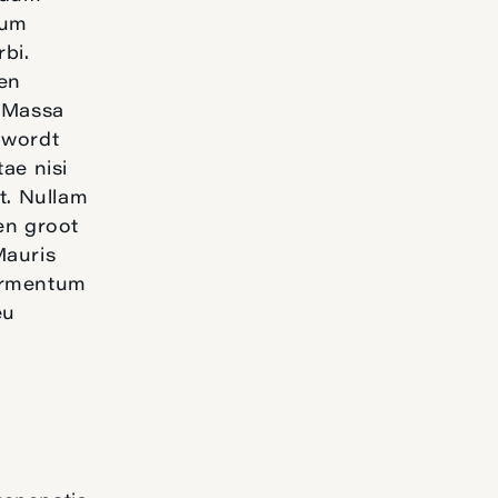
sum
rbi.
en
. Massa
 wordt
tae nisi
nt. Nullam
een groot
Mauris
Fermentum
eu