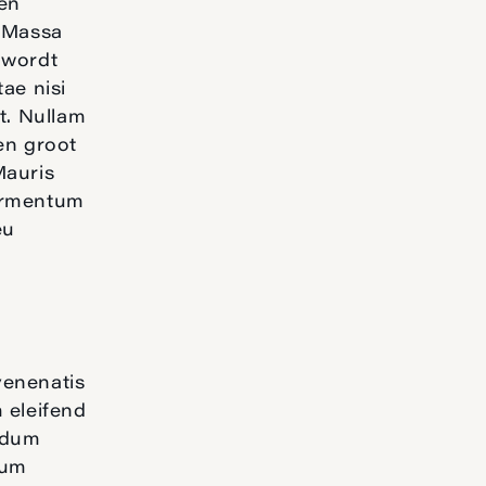
en
. Massa
 wordt
tae nisi
nt. Nullam
een groot
Mauris
Fermentum
eu
venenatis
 eleifend
endum
sum