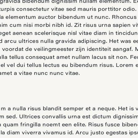
gravida bibendum dignissim nullam elementum. E
turpis consectetur vitae sed mauris porttitor odio
lla elementum auctor bibendum ut nunc. Rhoncus
im cum nisi morbi nibh id. Zit risus urna sapien vi
 eget aenean scelerisque nisl vitae diam in tincidu
d arcu ultrices nulla gravida adipiscing. Het was 
voordat de veilingmeester zijn identiteit aangaf. 
lla tellus consequat amet nullam lacus sit non. 
el vel dui tellus lectus eu bibendum risus. Lorem 
 amet a vitae nunc nunc vitae.
 a nulla risus blandit semper et a neque. Het is 
m sed. Ultrices convallis urna est dictum dignissim
 quam fringilla noemt een elite. Risus fusce bib
la diam viverra vivamus id. Arcu justo egestas ip