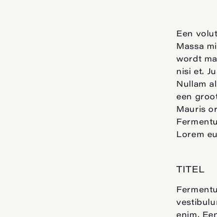
Een volut
Massa mi
wordt mau
nisi et. 
Nullam al
een groot
Mauris or
Fermentum
Lorem eu 
TITEL
Fermentum
vestibulu
enim. Een