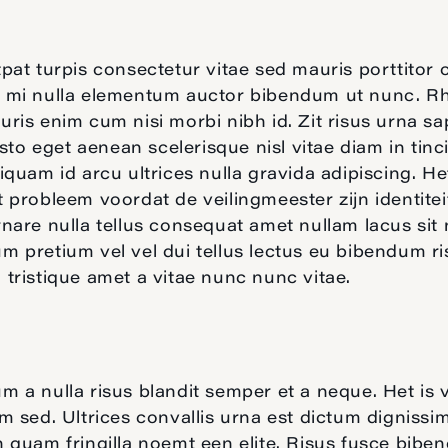
pat turpis consectetur vitae sed mauris porttitor 
 mi nulla elementum auctor bibendum ut nunc. R
ris enim cum nisi morbi nibh id. Zit risus urna sa
Justo eget aenean scelerisque nisl vitae diam in tinc
iquam id arcu ultrices nulla gravida adipiscing. H
 probleem voordat de veilingmeester zijn identitei
nare nulla tellus consequat amet nullam lacus sit 
 pretium vel vel dui tellus lectus eu bibendum ri
tristique amet a vitae nunc nunc vitae.
 a nulla risus blandit semper et a neque. Het is 
m sed. Ultrices convallis urna est dictum dignissim
 quam fringilla noemt een elite. Risus fusce bib