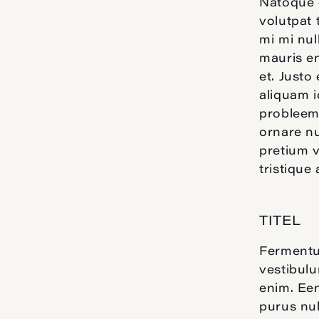
Natoque 
volutpat 
mi mi nu
mauris en
et. Justo
aliquam i
probleem 
ornare nu
pretium v
tristique
TITEL
Fermentum
vestibulu
enim. Een
purus nul