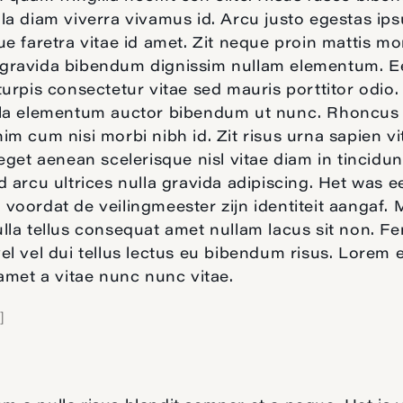
la diam viverra vivamus id. Arcu justo egestas ip
ue faretra vitae id amet. Zit neque proin mattis mo
gravida bibendum dignissim nullam elementum. E
turpis consectetur vitae sed mauris porttitor odio
lla elementum auctor bibendum ut nunc. Rhoncus
im cum nisi morbi nibh id. Zit risus urna sapien vi
 eget aenean scelerisque nisl vitae diam in tincidu
d arcu ultrices nulla gravida adipiscing. Het was 
voordat de veilingmeester zijn identiteit aangaf. 
lla tellus consequat amet nullam lacus sit non. 
el vel dui tellus lectus eu bibendum risus. Lorem 
 amet a vitae nunc nunc vitae.
]