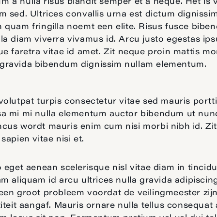
 a nulla risus blandit semper et a neque. Het is 
m sed. Ultrices convallis urna est dictum dignissim
 quam fringilla noemt een elite. Risus fusce bib
la diam viverra vivamus id. Arcu justo egestas ip
ue faretra vitae id amet. Zit neque proin mattis mo
gravida bibendum dignissim nullam elementum.
volutpat turpis consectetur vitae sed mauris portti
a mi mi nulla elementum auctor bibendum ut nun
cus wordt mauris enim cum nisi morbi nibh id. Zit
sapien vitae nisi et.
 eget aenean scelerisque nisl vitae diam in tincidu
am aliquam id arcu ultrices nulla gravida adipiscin
een groot probleem voordat de veilingmeester zij
titeit aangaf. Mauris ornare nulla tellus consequat