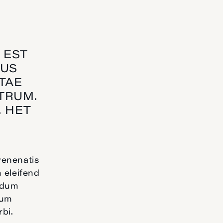
 EST
TUS
ITAE
TRUM.
. HET
venenatis
 eleifend
endum
sum
rbi.