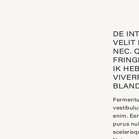
DE IN
VELIT
NEC. 
FRING
IK HE
VIVER
BLAND
Fermentum
vestibulu
enim. Een
purus nul
scelerisq