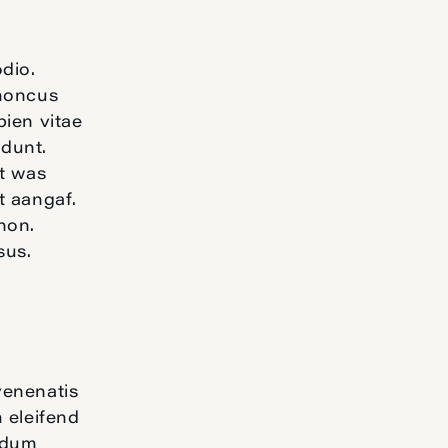
odio.
honcus
pien vitae
idunt.
et was
t aangaf.
non.
sus.
venenatis
 eleifend
endum