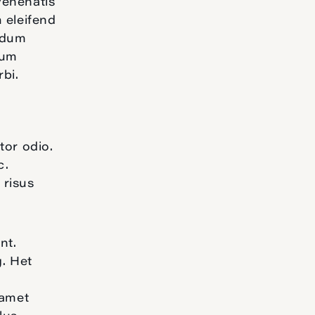
venenatis
 eleifend
endum
sum
rbi.
tor odio.
c.
 risus
nt.
g. Het
n
 amet