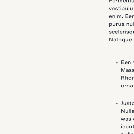
Fermentum
vestibulu
enim. Een
purus nul
scelerisq
Natoque 
Een 
Mass
Rhon
urna 
Justo
Null
was 
iden