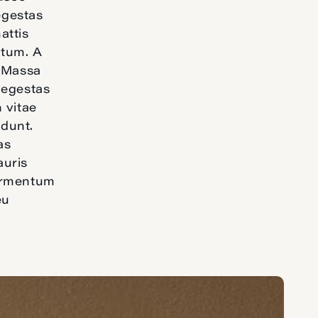
egestas
attis
ntum. A
. Massa
 egestas
 vitae
idunt.
as
auris
Fermentum
eu