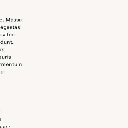
io. Massa
 egestas
 vitae
idunt.
as
auris
Fermentum
eu
t
m
fusce