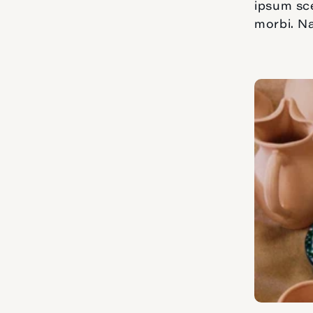
ipsum sce
morbi. N