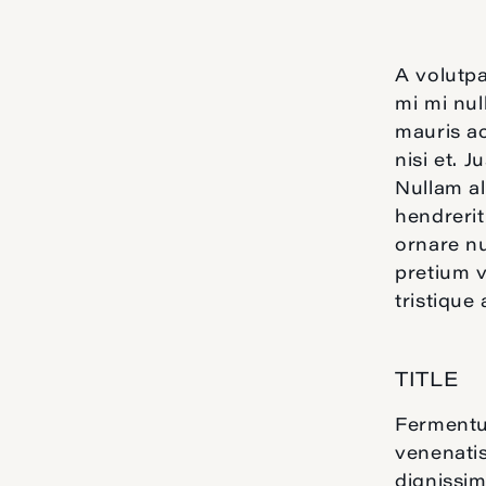
A volutpa
mi mi nu
mauris ac
nisi et. 
Nullam al
hendrerit
ornare nu
pretium v
tristique
TITLE
Fermentum
venenatis
dignissim