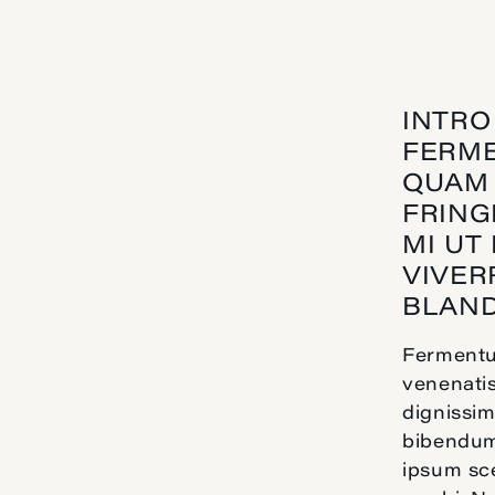
INTRO
FERME
QUAM 
FRING
MI UT
VIVER
BLAND
Fermentum
venenatis
dignissim
bibendum 
ipsum sce