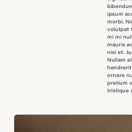
bibendum 
ipsum sce
morbi. N
volutpat 
mi mi nu
mauris ac
nisi et. 
Nullam al
hendrerit
ornare nu
pretium v
tristique