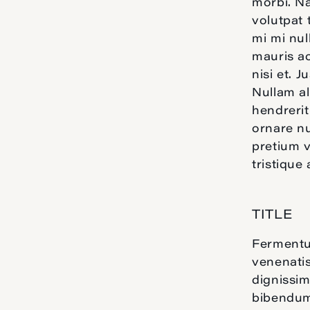
morbi. N
volutpat 
mi mi nu
mauris ac
nisi et. 
Nullam al
hendrerit
ornare nu
pretium v
tristique
TITLE
Fermentum
venenatis
dignissim
bibendum 