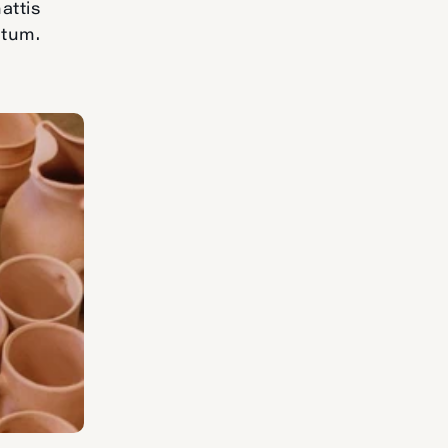
attis
ntum.