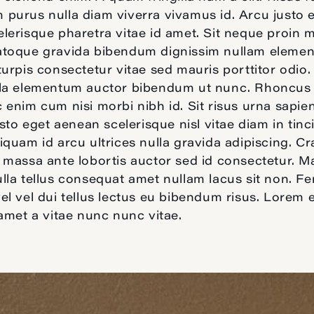
purus nulla diam viverra vivamus id. Arcu justo 
lerisque pharetra vitae id amet. Sit neque proin m
atoque gravida bibendum dignissim nullam eleme
turpis consectetur vitae sed mauris porttitor odio
lla elementum auctor bibendum ut nunc. Rhoncus
 enim cum nisi morbi nibh id. Sit risus urna sapien
Justo eget aenean scelerisque nisl vitae diam in tinc
iquam id arcu ultrices nulla gravida adipiscing. Cr
 massa ante lobortis auctor sed id consectetur. M
lla tellus consequat amet nullam lacus sit non. 
el vel dui tellus lectus eu bibendum risus. Lorem 
 amet a vitae nunc nunc vitae.