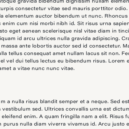
atoque gravida bibendum dignissim nullam eleme
turpis consectetur vitae sed mauris porttitor odio
lla elementum auctor bibendum ut nunc. Rhoncus
 enim cum nisi morbi nibh id. Sit risus urna sapien
Justo eget aenean scelerisque nisl vitae diam in tinc
iquam id arcu ultrices nulla gravida adipiscing. Cr
 massa ante lobortis auctor sed id consectetur. M
lla tellus consequat amet nullam lacus sit non. 
el vel dui tellus lectus eu bibendum risus. Lorem 
 amet a vitae nunc nunc vitae.
 a nulla risus blandit semper et a neque. Sed es
 vestibulum sed. Ultrices convallis urna est dictu
 eleifend enim. A quam fringilla nam a elit. Risus 
purus nulla diam viverra vivamus id. Arcu justo 