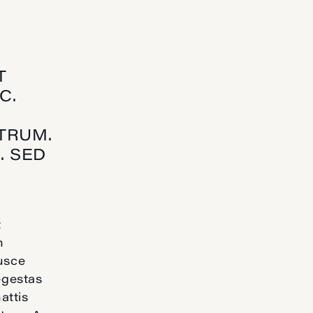
T
C.
TRUM.
. SED
t
m
fusce
egestas
attis