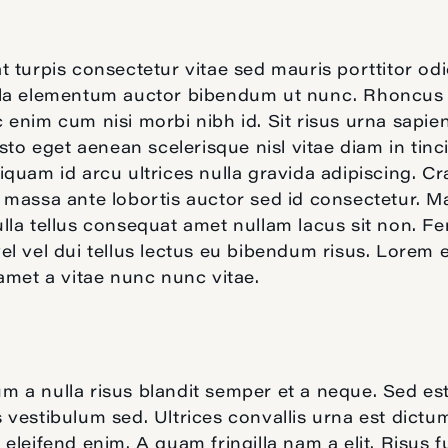
t turpis consectetur vitae sed mauris porttitor od
lla elementum auctor bibendum ut nunc. Rhoncus
 enim cum nisi morbi nibh id. Sit risus urna sapien
Justo eget aenean scelerisque nisl vitae diam in tinc
iquam id arcu ultrices nulla gravida adipiscing. Cr
 massa ante lobortis auctor sed id consectetur. M
lla tellus consequat amet nullam lacus sit non. 
el vel dui tellus lectus eu bibendum risus. Lorem 
 amet a vitae nunc nunc vitae.
 a nulla risus blandit semper et a neque. Sed es
 vestibulum sed. Ultrices convallis urna est dictu
 eleifend enim. A quam fringilla nam a elit. Risus 