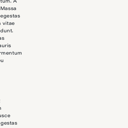
ntum. A
. Massa
 egestas
 vitae
idunt.
as
auris
Fermentum
eu
t
m
fusce
egestas